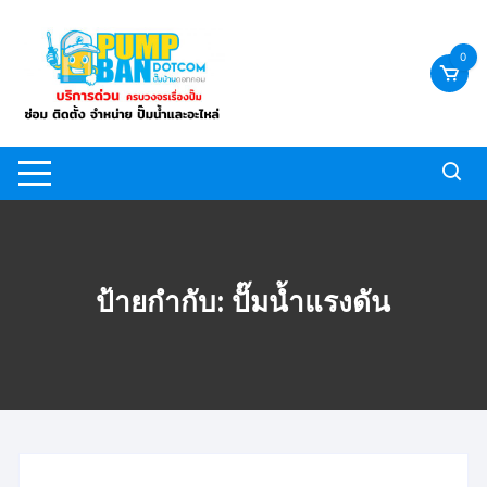
Skip
to
0
content
ป้ายกำกับ:
ปั๊มน้ำแรงดัน