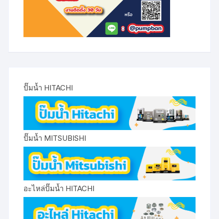
ปั๊มน้ำ HITACHI
ปั๊มน้ำ MITSUBISHI
อะไหล่ปั๊มน้ำ HITACHI