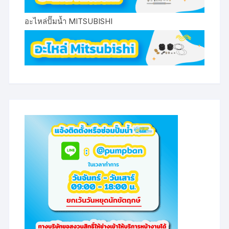
อะไหล่ปั๊มน้ำ MITSUBISHI