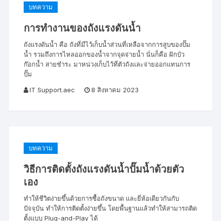
บทความ
การทำงานของถังแรงดันน้ำ
ถังแรงดันน้ำ คือ ถังที่มีไว้เก็บน้ำส่วนที่เหลือจากการสูบของปั๊ม
น้ำ รวมถึงการไหลออกของน้ำจากจุดจ่ายน้ำ นั่นก็คือ ฝักบัว
ก๊อกน้ำ สายชำระ มาหน่วงเก็บไว้ที่ตัวถังและจ่ายออกแทนการ
ปั๊ม
IT Support.aec
8 สิงหาคม 2023
บทความ
วิธีการติดตั้งถังแรงดันน้ำปั๊มน้ำด้วยตัว
เอง
ทำให้ชีวิตง่ายขึ้นด้วยการซื้อถังขนาด และยี่ห้อเดียวกันกับ
ปัจจุบัน ทำให้การติดตั้งง่ายขึ้น โดยพื้นฐานแล้วทำให้สามารถติด
ตั้งแบบ Plug-and-Play ได้