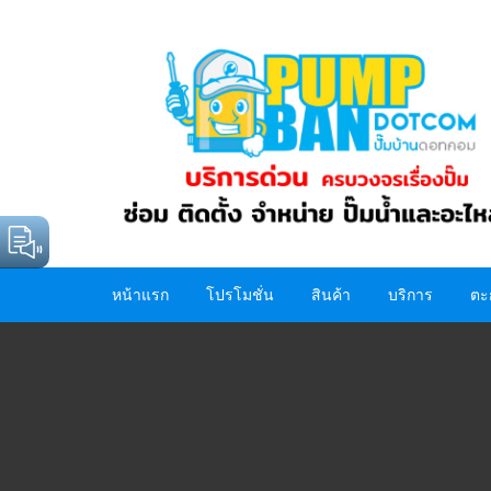
Skip
to
content
หน้าแรก
โปรโมชั่น
สินค้า
บริการ
ตะ
ปั๊มน้ำ
อะไหล่ปั๊มน้ำ
ถังน้ำ