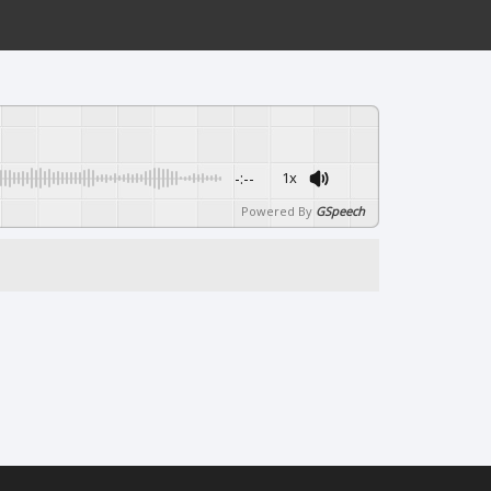
-:--
1x
Powered By
GSpeech