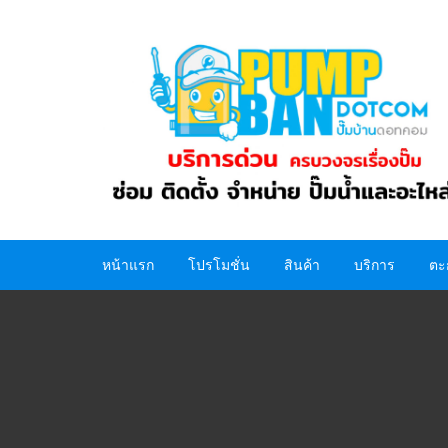
Skip
to
content
หน้าแรก
โปรโมชั่น
สินค้า
บริการ
ตะ
ปั๊มน้ำ
อะไหล่ปั๊มน้ำ
ถังน้ำ