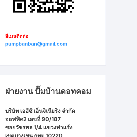
อีเมลติดต่อ
pumpbanban@gmail.com
ฝ่ายงาน ปั๊มบ้านดอทคอม
บริษัท เออีซี เอ็นจิเนียริง จำกัด
ออฟฟิศ2 เลขที่ 90/187
ซอยวัชรพล 1/4 แขวงท่าแร้ง
เขตบางเขน กทม.10220