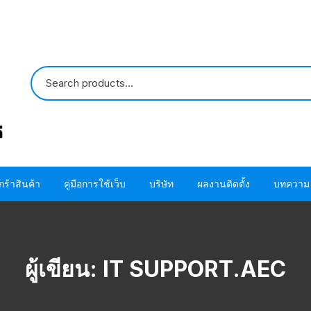
กร้าสินค้า
คู่มือการใช้เว็บ
บริษัท
ผลงานติดตั้ง
บทความ
ปั๊มน้ำ HITACHI
ขั้นตอนการใช้ โค้ด
ติดต่อเรา
ปั๊มน้ำ MITSUBISHI
อะไหล่ปั๊มน้ำ HITACHI
ขั้นตอนการสั่งซื้อสินค้า
เกี่ยวกับเรา
โอริง ปะเก็น แห
ผู้เขียน:
IT SUPPORT.AEC
HITACHI
อะไหล่ปั๊มน้ำ MITSUBISHI
ขั้นตอนชำระผ่านบัตรเครดิต
โอริง ปะเก็น แห
MITSUBISHI