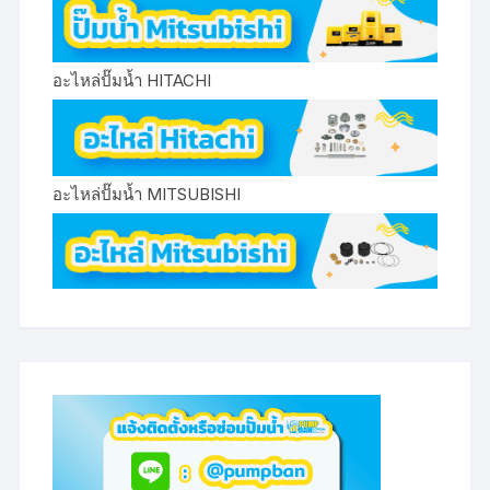
อะไหล่ปั๊มน้ำ HITACHI
อะไหล่ปั๊มน้ำ MITSUBISHI