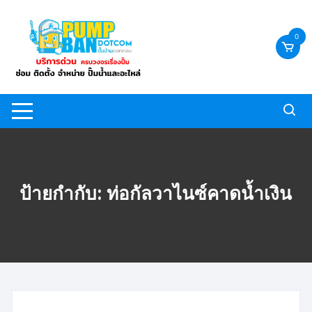
Skip
to
0
content
ป้ายกำกับ:
ท่อกัลวาไนซ์คาดน้ำเงิน