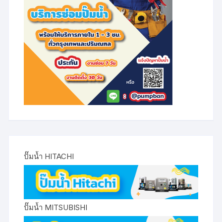
ปั๊มน้ำ HITACHI
ปั๊มน้ำ MITSUBISHI