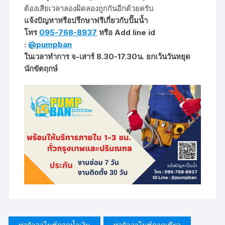
ต้องเสียเวลาลองผิดลองถูกกันอีกด้วยครับ
แจ้งปัญหาหรือปรึกษาฟรีเกี่ยวกับปั๊มน้ำ
โทร
095-768-8937
หรือ Add line id
:
@pumpban
ในเวลาทำการ จ-เสาร์ 8.30-17.30น. ยกเว้นวันหยุด
นักขัตฤกษ์
ท่อกัลวาไนซ์คาดน้ำเงิน
ท่อกัลวาไนซ์คาดเขียว