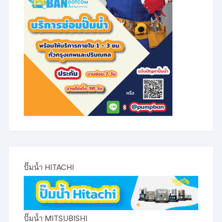
ปั๊มน้ำ HITACHI
ปั๊มน้ำ MITSUBISHI