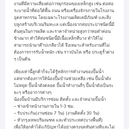
งานที่มีความเสี่ยงต่อการผุกร่อนของเหล็กสูง เช่น ต่อท่อ
ระบายน้ำที่ต่อใต้พื้น ถนน หรือเครื่องจักรภายในโรงงาน
อุตสาหกรรม โดยเฉพาะโรงงานผลิตเคมีภัณฑ์ และสิ่ง
ปลูกสร้างบริเวณริมทะเล แต่เนื่องจากท่อประปาชนิดนี้มี
ต้นทุนในการผลิต และราคาจำหน่ายสูงกว่าท่อดำค่อน
ข้างมาก ทำให้ท่อชนิดนี้มีเนื้อเหล็กที่บาง ทำให้ไม่
สามารถนำมาต๊าปเกลียวได้ จึงเหมาะสำหรับงานที่ไม่
ต้องการการรับน้ำหนัก เช่น ราวบันได หรือ ประตูรั้วต่าง
ๆ เป็นต้น
เพียงเท่านี้ลูกค้าก็จะได้รู้หลักการทำงานของปั๊มน้ำ
แต่หากต้องการให้น้องปั๊มบ้านช่วยเหลือ เช่น ปั๊มน้ำดัง
ไม่หยุด ปั๊มน้ำดังตลอด ปั๊มน้ำทำงานถี่ๆ ปั๊มน้ำดังเป็นระ
ยะๆ หรืออาการต่างๆ
น้องปั๊มบ้านมีบริการซ่อม ติดตั้ง และจำหน่ายปั๊มน้ำ
– ช่างเข้าหน้างานภายใน 1-3 ชม.
– รับประกัน(งานซ่อม 7 วัน) (งานติดตั้ง 30 วัน)
– ทั่วกรุงเทพปริมณฑล และทั่วประเทศ(บางพื้นที่)
เพื่อให้ลูกค้าได้แก้ปัญหาได้อย่างตรงจุดทันท่วงทีและไม่