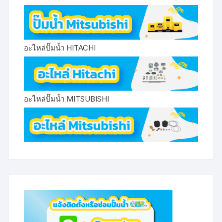
อะไหล่ปั๊มน้ำ HITACHI
อะไหล่ปั๊มน้ำ MITSUBISHI