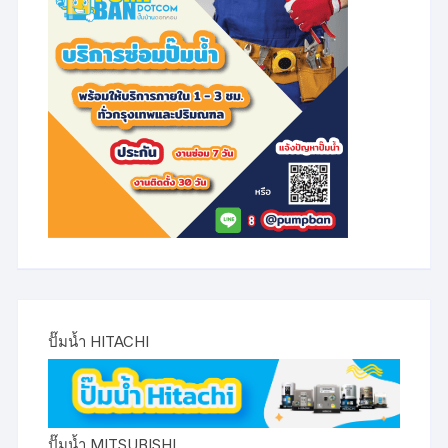
ปั๊มน้ำ HITACHI
ปั๊มน้ำ MITSUBISHI