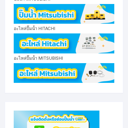
อะไหล่ปั๊มน้ำ HITACHI
อะไหล่ปั๊มน้ำ MITSUBISHI