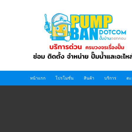
Skip
to
content
หน้าแรก
โปรโมชั่น
สินค้า
บริการ
ตะ
ปั๊มน้ำ
อะไหล่ปั๊มน้ำ
ถังน้ำ