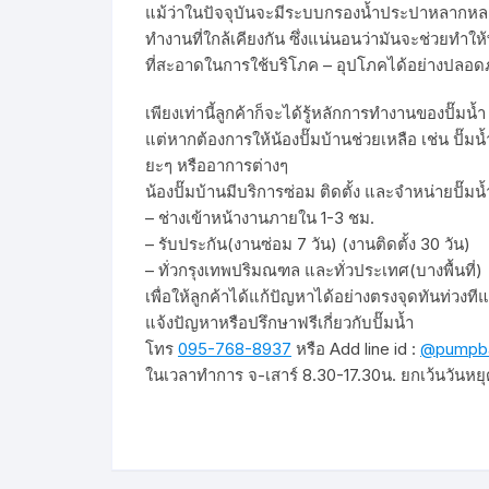
แม้ว่าในปัจจุบันจะมีระบบกรองน้ำประปาหลากห
ทำงานที่ใกล้เคียงกัน ซึ่งแน่นอนว่ามันจะช่วยทำให
ที่สะอาดในการใช้บริโภค – อุปโภคได้อย่างปลอด
เพียงเท่านี้ลูกค้าก็จะได้รู้หลักการทำงานของปั๊มน้ำ
แต่หากต้องการให้น้องปั๊มบ้านช่วยเหลือ เช่น ปั๊มน้ำ
ยะๆ หรืออาการต่างๆ
น้องปั๊มบ้านมีบริการซ่อม ติดตั้ง และจำหน่ายปั๊มน้
– ช่างเข้าหน้างานภายใน 1-3 ชม.
– รับประกัน(งานซ่อม 7 วัน) (งานติดตั้ง 30 วัน)
– ทั่วกรุงเทพปริมณฑล และทั่วประเทศ(บางพื้นที่)
เพื่อให้ลูกค้าได้แก้ปัญหาได้อย่างตรงจุดทันท่วงท
แจ้งปัญหาหรือปรึกษาฟรีเกี่ยวกับปั๊มน้ำ
โทร
095-768-8937
หรือ Add line id :
@pumpb
ในเวลาทำการ จ-เสาร์ 8.30-17.30น. ยกเว้นวันหยุ