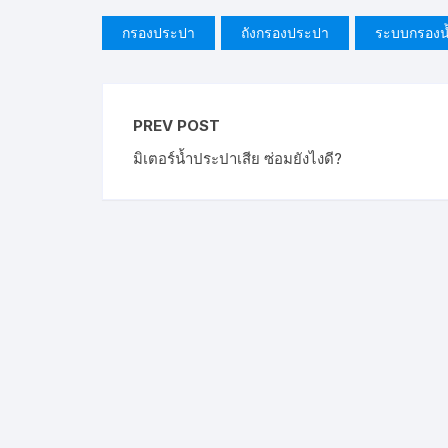
กรองประปา
ถังกรองประปา
ระบบกรองน
PREV POST
มิเตอร์น้ำประปาเสีย ซ่อมยังไงดี?