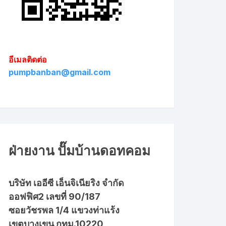
อีเมลติดต่อ
pumpbanban@gmail.com
ฝ่ายงาน ปั๊มบ้านดอทคอม
บริษัท เออีซี เอ็นจิเนียริง จำกัด
ออฟฟิศ2 เลขที่ 90/187
ซอยวัชรพล 1/4 แขวงท่าแร้ง
เขตบางเขน กทม.10220