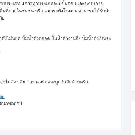
ลายประเภท แต่ว่าทุกประเภทจะมีขั้นตอนและระบบการ
้พื้นที่ภายในชุมชน หรือ แม้กระทั่งโรงงาน สามารถได้รับน้ำ
ภัย
ดังไม่หยุด ปั๊มน้ำดังตลอด ปั๊มน้ำทำงานถี่ๆ ปั๊มน้ำดังเป็นระ
ำ
ีและไม่ต้องเสียเวลาลองผิดลองถูกกันอีกด้วยครับ
an
ดนักขัตฤกษ์