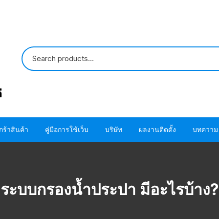
กร้าสินค้า
คู่มือการใช้เว็บ
บริษัท
ผลงานติดตั้ง
บทความ
ปั๊มน้ำ HITACHI
ขั้นตอนการใช้ โค้ด
ติดต่อเรา
ปั๊มน้ำ MITSUBISHI
อะไหล่ปั๊มน้ำ HITACHI
ขั้นตอนการสั่งซื้อสินค้า
เกี่ยวกับเรา
โอริง ปะเก็น แห
ระบบกรองน้ำประปา มีอะไรบ้าง?
HITACHI
อะไหล่ปั๊มน้ำ MITSUBISHI
ขั้นตอนชำระผ่านบัตรเครดิต
โอริง ปะเก็น แห
MITSUBISHI