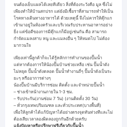
จนต้องเย็บแผลได้เลยทีเดียว สิ่งที่ต้องระวังคือ มูล ซึ่งไม่
เพียงทำให้บ้านสกปรก แต่ยังมีเชื้อราที่สามารถทำให้เป็น
โรคทางเดินทางอาหารได้ ด้วยเหตุนี้ จึงไม่ควรให้ตุ๊กแก
เข้ามาอยู่ในห้องครัวและบริเวณรับประทานอาหารอย่าง
ยิ่ง แต่ข้อดีของการมีตุ๊กแกก็มีอยู่เช่นกัน คือ สามารถ
กำจัดแมลงสาบ หนู และแมลงอื่น ๆ ให้หมดไป ไม่ต้อง
มากวนใจ
เพียงเท่านี้ลูกค้าก็จะได้รู้หลักการทำงานของปั๊มน้ำ
แต่หากต้องการให้น้องปั๊มบ้านช่วยเหลือ เช่น ปั๊มน้ำดัง
ไม่หยุด ปั๊มน้ำดังตลอด ปั๊มน้ำทำงานถี่ๆ ปั๊มน้ำดังเป็นระ
ยะๆ หรืออาการต่างๆ
น้องปั๊มบ้านมีบริการซ่อม ติดตั้ง และจำหน่ายปั๊มน้ำ
– ช่างเข้าหน้างานภายใน 1-3 ชม.
– รับประกัน(งานซ่อม 7 วัน) (งานติดตั้ง 30 วัน)
– ทั่วกรุงเทพปริมณฑล และทั่วประเทศ(บางพื้นที่)
เพื่อให้ลูกค้าได้แก้ปัญหาได้อย่างตรงจุดทันท่วงทีและไม่
ต้องเสียเวลาลองผิดลองถูกกันอีกด้วยครับ
แจ้งปัญหาหรือปรึกษาฟรีเกี่ยวกับปั๊มน้ำ