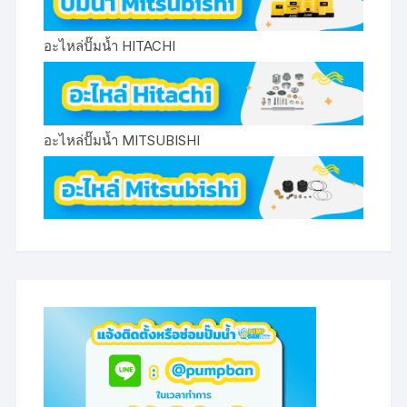
อะไหล่ปั๊มน้ำ HITACHI
อะไหล่ปั๊มน้ำ MITSUBISHI