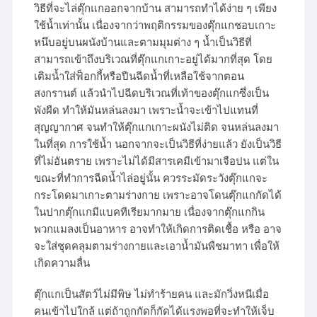
วิธีที่จะไล่ตุ๊กแกออกจากบ้าน สามารถทำได้ง่าย ๆ เพียง
ใช้น้ำเท่านั้น เนื่องจากว่าพฤติกรรมของตุ๊กแกชอบเกาะ
หนึบอยู่บนผนังบ้านและตามมุมต่าง ๆ น้ำเป็นวิธีที่
สามารถเข้าถึงบริเวณที่ตุ๊กแกเกาะอยู่ได้มากที่สุด โดย
เติมน้ำใส่ฟ็อกกี้หรือปืนฉีดน้ำที่เหลือใช้จากตอน
สงกรานต์ แล้วนำไปฉีดบริเวณที่เท้าของตุ๊กแกซึ่งเป็น
พังผืด ทำให้มันหล่นลงมา เพราะน้ำจะเข้าไปแทนที่
สุญญากาศ จนทำให้ตุ๊กแกเกาะผนังไม่ติด จนหล่นลงมา
ในที่สุด การใช้น้ำ นอกจากจะเป็นวิธีที่ง่ายแล้ว ยังเป็นวิธี
ที่ไม่อันตราย เพราะไม่ได้มีสารเคมีเข้ามาเจือปน แต่ใน
ขณะที่ทำการฉีดน้ำไล่อยู่นั้น ควรระมัดระวังตุ๊กแกจะ
กระโดดมาเกาะตามร่างกาย เพราะอาจโดนตุ๊กแกกัดได้
ในปากตุ๊กแกมีแบคทีเรียมากมาย เนื่องจากตุ๊กแกกิน
พวกแมลงเป็นอาหาร อาจทำให้เกิดการติดเชื้อ หรือ อาจ
จะใส่ชุดคลุมตามร่างกายและเอาน้ำมันพืชมาทา เพื่อให้
เกิดความลื่น
ตุ๊กแกเป็นสัตว์ไม่มีพิษ ไม่ทำร้ายคน และมักวิ่งหนีเมื่อ
คนเข้าไปใกล้ แต่ถ้าถูกกัดก็กัดได้แรงพอที่จะทำให้เจ็บ