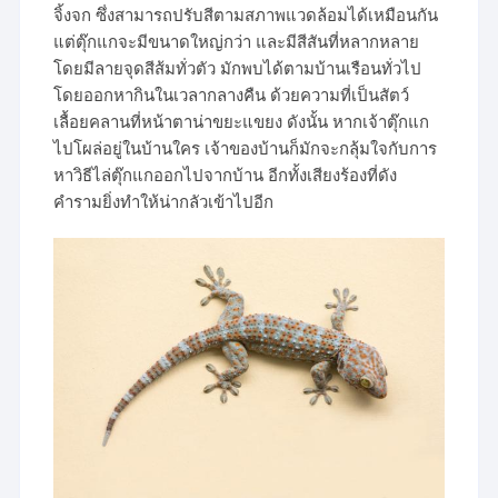
จิ้งจก ซึ่งสามารถปรับสีตามสภาพแวดล้อมได้เหมือนกัน
แต่ตุ๊กแกจะมีขนาดใหญ่กว่า และมีสีสันที่หลากหลาย
โดยมีลายจุดสีส้มทั่วตัว มักพบได้ตามบ้านเรือนทั่วไป
โดยออกหากินในเวลากลางคืน ด้วยความที่เป็นสัตว์
เลื้อยคลานที่หน้าตาน่าขยะแขยง ดังนั้น หากเจ้าตุ๊กแก
ไปโผล่อยู่ในบ้านใคร เจ้าของบ้านก็มักจะกลุ้มใจกับการ
หาวิธีไล่ตุ๊กแกออกไปจากบ้าน อีกทั้งเสียงร้องที่ดัง
คำรามยิ่งทำให้น่ากลัวเข้าไปอีก