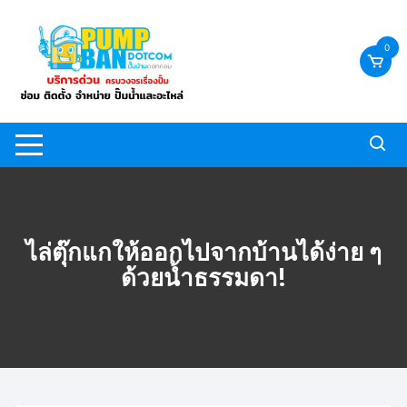
Skip
to
0
content
ไล่ตุ๊กแกให้ออกไปจากบ้านได้ง่าย ๆ
ด้วยน้ำธรรมดา!