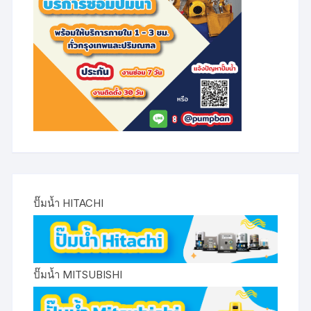
ปั๊มน้ำ HITACHI
ปั๊มน้ำ MITSUBISHI