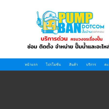
Skip
to
content
หน้าแรก
โปรโมชั่น
สินค้า
บริการ
ตะ
ปั๊มน้ำ
อะไหล่ปั๊มน้ำ
ถังน้ำ