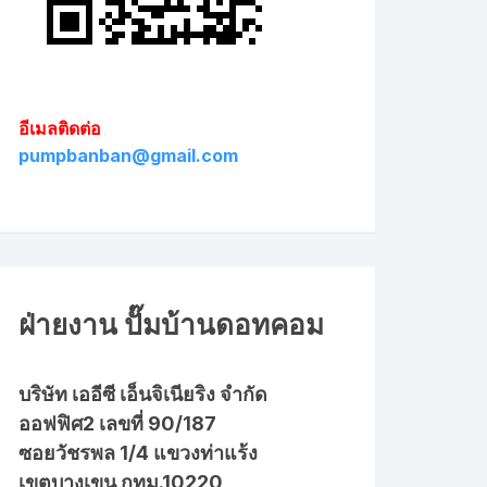
อีเมลติดต่อ
pumpbanban@gmail.com
ฝ่ายงาน ปั๊มบ้านดอทคอม
บริษัท เออีซี เอ็นจิเนียริง จำกัด
ออฟฟิศ2 เลขที่ 90/187
ซอยวัชรพล 1/4 แขวงท่าแร้ง
เขตบางเขน กทม.10220