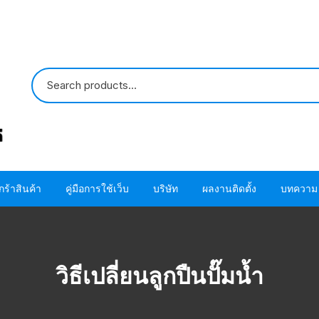
กร้าสินค้า
คู่มือการใช้เว็บ
บริษัท
ผลงานติดตั้ง
บทความ
ปั๊มน้ำ HITACHI
ขั้นตอนการใช้ โค้ด
ติดต่อเรา
ปั๊มน้ำ MITSUBISHI
อะไหล่ปั๊มน้ำ HITACHI
ขั้นตอนการสั่งซื้อสินค้า
เกี่ยวกับเรา
โอริง ปะเก็น แห
วิธีเปลี่ยนลูกปืนปั๊มน้ำ
HITACHI
อะไหล่ปั๊มน้ำ MITSUBISHI
ขั้นตอนชำระผ่านบัตรเครดิต
โอริง ปะเก็น แห
MITSUBISHI