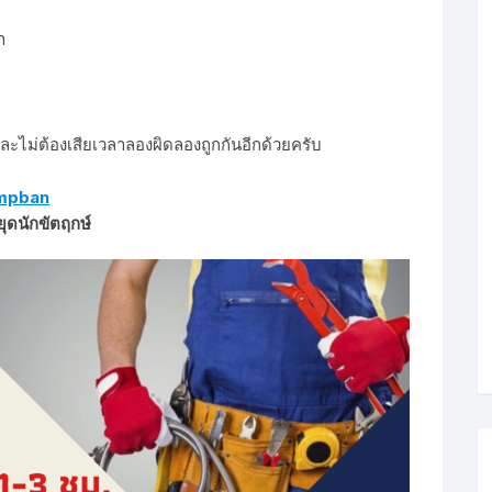
ำ
ีและไม่ต้องเสียเวลาลองผิดลองถูกกันอีกด้วยครับ
mpban
ุดนักขัตฤกษ์