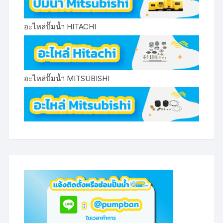
อะไหล่ปั๊มน้ำ HITACHI
อะไหล่ปั๊มน้ำ MITSUBISHI