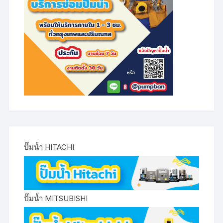
ปั๊มน้ำ HITACHI
ปั๊มน้ำ MITSUBISHI