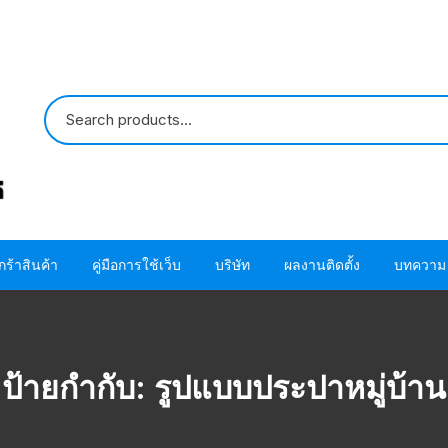
กร้าสินค้า
คู่มือการใช้เว็บ
บริษัท
ผลงานติดตั้ง
บทความ
ปั๊มน้ำ HITACHI
ขั้นตอนการใช้ โค้ด
ติดต่อเรา
ปั๊มน้ำ MITSUBISHI
อะไหล่ปั๊มน้ำ HITACHI
ขั้นตอนการสั่งซื้อสินค้า
เกี่ยวกับเรา
โอริง ปะเก็น แห
ป้ายกำกับ:
รูปแบบประปาหมู่บ้าน
HITACHI
อะไหล่ปั๊มน้ำ MITSUBISHI
ขั้นตอนชำระผ่านบัตรเครดิต
โอริง ปะเก็น แห
MITSUBISHI