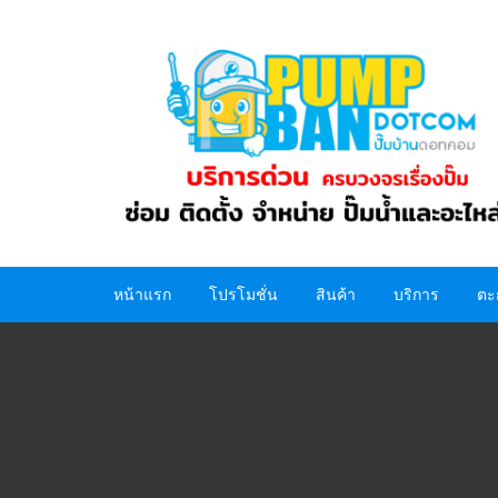
Skip
to
content
หน้าแรก
โปรโมชั่น
สินค้า
บริการ
ตะ
ปั๊มน้ำ
อะไหล่ปั๊มน้ำ
ถังน้ำ