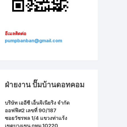
อีเมลติดต่อ
pumpbanban@gmail.com
ฝ่ายงาน ปั๊มบ้านดอทคอม
บริษัท เออีซี เอ็นจิเนียริง จำกัด
ออฟฟิศ2 เลขที่ 90/187
ซอยวัชรพล 1/4 แขวงท่าแร้ง
เขตบางเขน กทม.10220