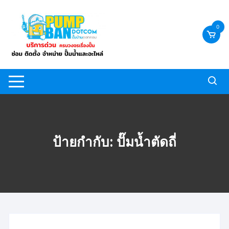
Skip
to
0
content
ป้ายกำกับ:
ปั๊มน้ำตัดถี่