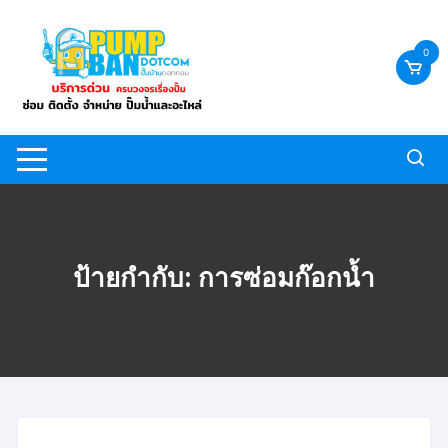
Skip
to
0
content
ป้ายกำกับ:
การซ่อมก๊อกน้ำ