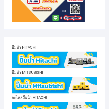
ปั๊มน้ำ HITACHI
ปั๊มน้ำ MITSUBISHI
อะไหล่ปั๊มน้ำ HITACHI