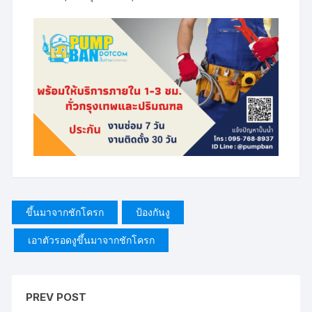
ขึ้นมาจากชักโครก
ป้องกันงู
เอาตัวรอดงูขึ้นมาจากชักโครก
PREV POST