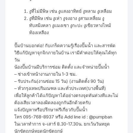
งูที่ไม่มีพิษ เช่น งูแสงอาทิตย์ งูหลาม งูเหลือม
งูที่มีพิษ เช่น งูเห่า งูจงอาง งูสามเหลี่ยม งู
ทับสมิงคลา งูแมงเซา งูกะปะ งูเขียวหางไหม้
ท้องเหลือง
ปั๊มบ้านบอกต่อ! กับเกร็ดความรู้เรื่องปั๊มน้ำ และสารพัด
วิธีแก้ปัญหาจุกจิกภายในบ้าน เรามีคำตอบให้คุณได้ทุก
วัน
น้องปั๊มบ้านมีบริการซ่อม ติดตั้ง และจำหน่ายปั๊มน้ำ
– ช่างเข้าหน้างานภายใน 1-3 ชม.
– รับประกัน(งานซ่อม 15 วัน) (งานติดตั้ง 90 วัน)
– ทั่วกรุงเทพปริมณฑล และทั่วประเทศ(บางพื้นที่)
เพื่อให้ลูกค้าได้แก้ปัญหาได้อย่างตรงจุดทันท่วงทีและไม่
ต้องเสียเวลาลองผิดลองถูกกันอีกด้วยครับ
แจ้งปัญหาหรือปรึกษาฟรีเกี่ยวกับปั๊มน้ำ
โทร 095-768-8937 หรือ Add line id : @pumpban
ในเวลาทำการ จ-เสาร์ 8.30-17.30น. ยกเว้นวันหยุด
นักขัตฤกษ์หยุดนักขัตฤกษ์