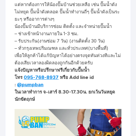
แต่หากต้องการให้น้องปั๊มบ้านช่วยเหลือ เช่น ปั๊มน้ำดัง
ไม่หยุด ปั๊มน้ำดังตลอด ปั๊มน้ำทำงานถี่ๆ ปั๊มน้ำดังเป็นระ
ยะๆ หรืออาการต่างๆ
น้องปั๊มบ้านมีบริการซ่อม ติดตั้ง และจำหน่ายปั๊มน้ำ
– ช่างเข้าหน้างานภายใน 1-3 ชม.
– รับประกัน(งานซ่อม 7 วัน) (งานติดตั้ง 30 วัน)
– ทั่วกรุงเทพปริมณฑล และทั่วประเทศ(บางพื้นที่)
เพื่อให้ลูกค้าได้แก้ปัญหาได้อย่างตรงจุดทันท่วงทีและไม่
ต้องเสียเวลาลองผิดลองถูกกันอีกด้วยครับ
แจ้งปัญหาหรือปรึกษาฟรีเกี่ยวกับปั๊มน้ำ
โทร
095-768-8937
หรือ Add line id
:
@pumpban
ในเวลาทำการ จ-เสาร์ 8.30-17.30น. ยกเว้นวันหยุด
นักขัตฤกษ์