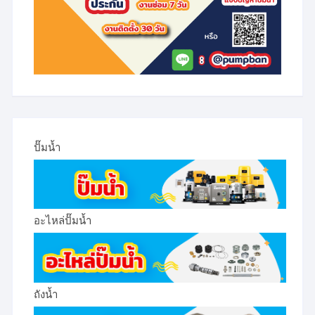
ปั๊มน้ำ
อะไหล่ปั๊มน้ำ
ถังน้ำ