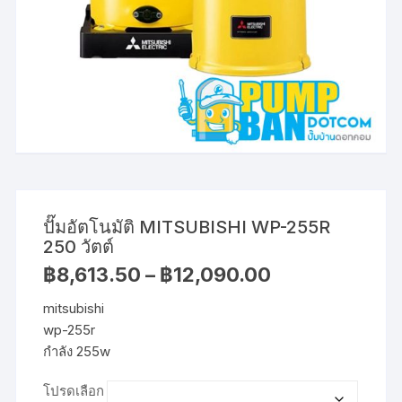
ปั๊มอัตโนมัติ MITSUBISHI WP-255R
250 วัตต์
Price
฿
8,613.50
–
฿
12,090.00
range:
฿8,613.50
mitsubishi
through
฿12,090.00
wp-255r
กำลัง 255w
โปรดเลือก