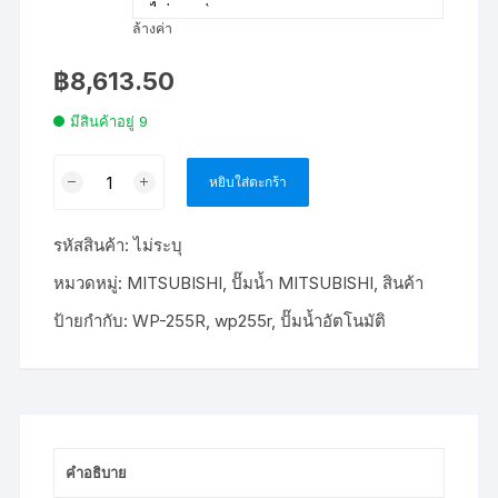
ล้างค่า
฿
8,613.50
มีสินค้าอยู่ 9
จำนวน
หยิบใส่ตะกร้า
ปั๊ม
อัตโนมัติ
รหัสสินค้า:
ไม่ระบุ
MITSUBISHI
WP-
หมวดหมู่:
MITSUBISHI
,
ปั๊มน้ำ MITSUBISHI
,
สินค้า
255R
ป้ายกำกับ:
WP-255R
,
wp255r
,
ปั๊มน้ำอัตโนมัติ
250
วัตต์
ชิ้น
คำอธิบาย