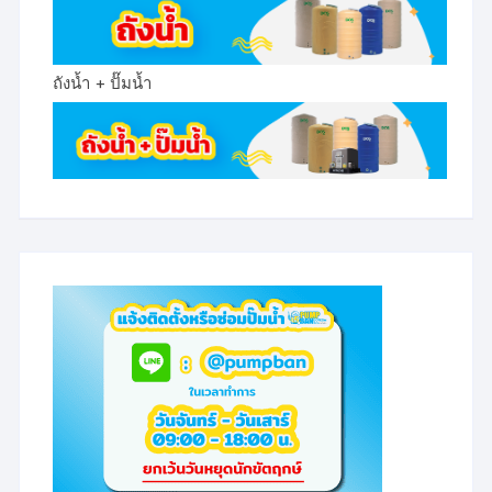
ถังน้ำ + ปั๊มน้ำ