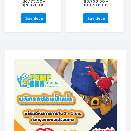
฿
6,175.50
–
฿
6,750.50
–
Price
Price
฿
9,970.00
฿
10,470.00
range:
range:
This
This
฿6,175.50
฿6,750.50
through
through
เลือกรูปแบบ
เลือกรูปแบบ
product
product
฿9,970.00
฿10,470.00
has
has
multiple
multiple
variants.
variants.
The
The
options
options
may
may
be
be
chosen
chosen
on
on
the
the
product
product
page
page