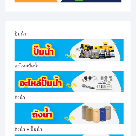
ปั๊มน้ำ
อะไหล่ปั๊มน้ำ
ถังน้ำ
ถังน้ำ + ปั๊มน้ำ