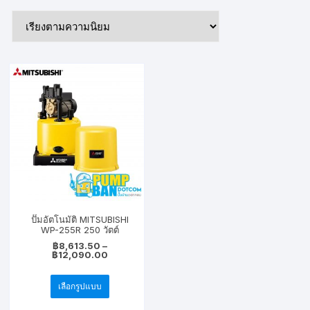
ปั๊มอัตโนมัติ MITSUBISHI
WP-255R 250 วัตต์
฿
8,613.50
–
Price
฿
12,090.00
range:
This
฿8,613.50
through
เลือกรูปแบบ
product
฿12,090.00
has