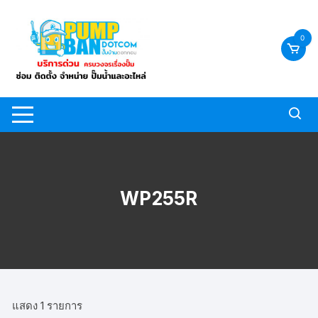
Skip
to
0
content
WP255R
แสดง 1 รายการ