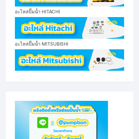
อะไหล่ปั๊มน้ำ HITACHI
อะไหล่ปั๊มน้ำ MITSUBISHI