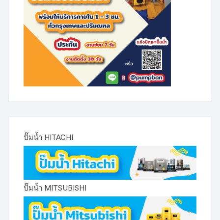
ปั๊มน้ำ HITACHI
ปั๊มน้ำ MITSUBISHI