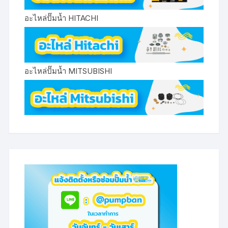
อะไหล่ปั๊มน้ำ HITACHI
อะไหล่ปั๊มน้ำ MITSUBISHI