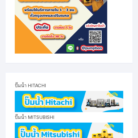
ปั๊มน้ำ HITACHI
ปั๊มน้ำ MITSUBISHI