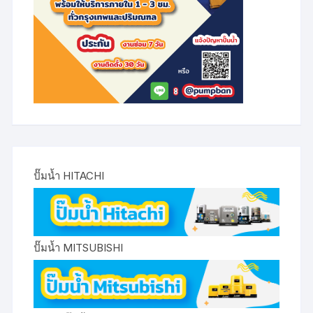
ปั๊มน้ำ HITACHI
ปั๊มน้ำ MITSUBISHI