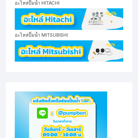
อะไหล่ปั๊มน้ำ HITACHI
อะไหล่ปั๊มน้ำ MITSUBISHI