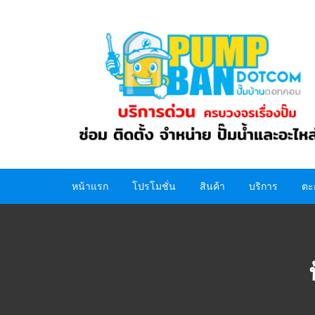
Skip
to
content
หน้าแรก
โปรโมชั่น
สินค้า
บริการ
ตะ
ปั๊มน้ำ
อะไหล่ปั๊มน้ำ
ถังน้ำ