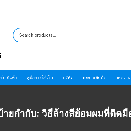
กร้าสินค้า
คู่มือการใช้เว็บ
บริษัท
ผลงานติดตั้ง
บทความ
ปั๊มน้ำ HITACHI
ขั้นตอนการใช้ โค้ด
ติดต่อเรา
ปั๊มน้ำ MITSUBISHI
อะไหล่ปั๊มน้ำ HITACHI
ขั้นตอนการสั่งซื้อสินค้า
เกี่ยวกับเรา
โอริง ปะเก็น แห
ป้ายกำกับ:
วิธีล้างสีย้อมผมที่ติดมื
HITACHI
อะไหล่ปั๊มน้ำ MITSUBISHI
ขั้นตอนชำระผ่านบัตรเครดิต
โอริง ปะเก็น แห
MITSUBISHI