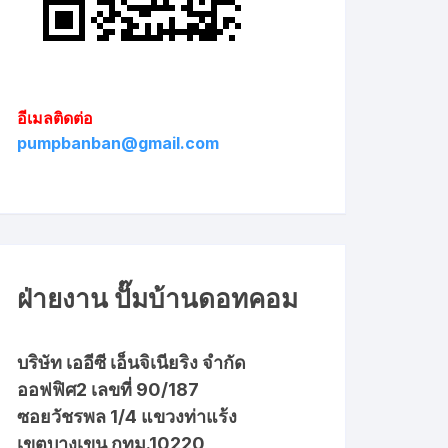
อีเมลติดต่อ
pumpbanban@gmail.com
ฝ่ายงาน ปั๊มบ้านดอทคอม
บริษัท เออีซี เอ็นจิเนียริง จำกัด
ออฟฟิศ2 เลขที่ 90/187
ซอยวัชรพล 1/4 แขวงท่าแร้ง
เขตบางเขน กทม.10220