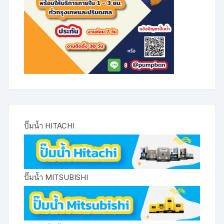
ปั๊มน้ำ HITACHI
ปั๊มน้ำ MITSUBISHI