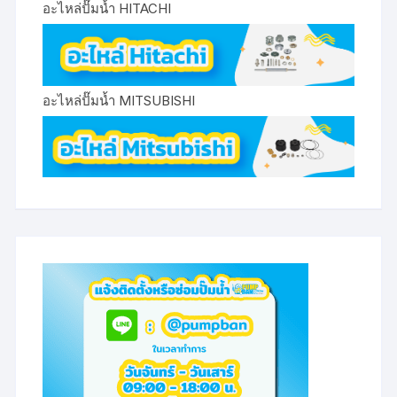
อะไหล่ปั๊มน้ำ HITACHI
อะไหล่ปั๊มน้ำ MITSUBISHI