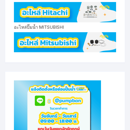
อะไหล่ปั๊มน้ำ MITSUBISHI