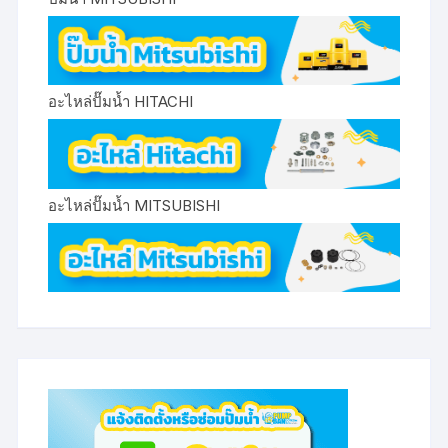
อะไหล่ปั๊มน้ำ HITACHI
อะไหล่ปั๊มน้ำ MITSUBISHI