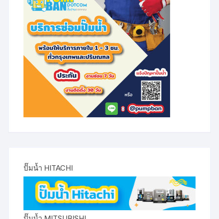
ปั๊มน้ำ HITACHI
ปั๊มน้ำ MITSUBISHI