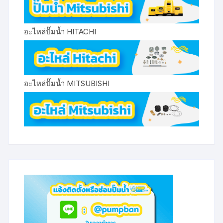
อะไหล่ปั๊มน้ำ HITACHI
อะไหล่ปั๊มน้ำ MITSUBISHI