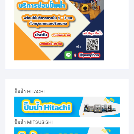
ปั๊มน้ำ HITACHI
ปั๊มน้ำ MITSUBISHI