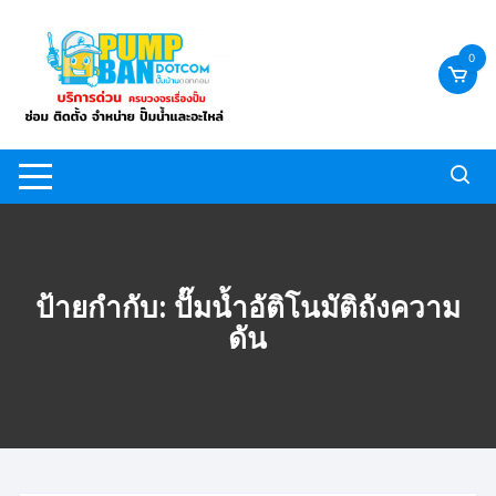
Skip
to
0
content
ป้ายกำกับ:
ปั๊มน้ำอัติโนมัติถังความ
ดัน