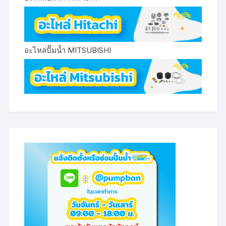
อะไหล่ปั๊มน้ำ MITSUBISHI