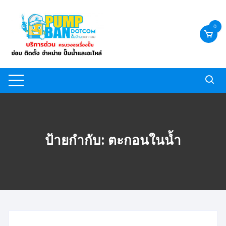
Skip
to
0
content
ป้ายกำกับ:
ตะกอนในน้ำ