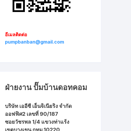
อีเมลติดต่อ
pumpbanban@gmail.com
ฝ่ายงาน ปั๊มบ้านดอทคอม
บริษัท เออีซี เอ็นจิเนียริง จำกัด
ออฟฟิศ2 เลขที่ 90/187
ซอยวัชรพล 1/4 แขวงท่าแร้ง
เขตบางเขน กทม.10220