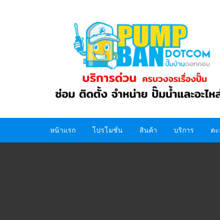
Skip
to
content
หน้าแรก
โปรโมชั่น
สินค้า
บริการ
ตะ
ปั๊มน้ำ
อะไหล่ปั๊มน้ำ
ถังน้ำ