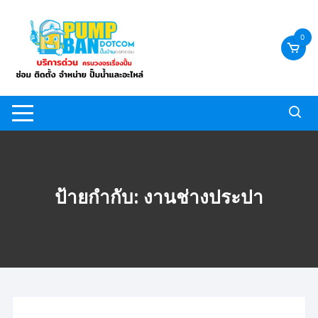
Skip
to
0
content
ป้ายกำกับ:
งานช่างประปา