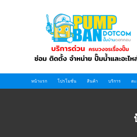
Skip
to
content
หน้าแรก
โปรโมชั่น
สินค้า
บริการ
ตะ
ปั๊มน้ำ
อะไหล่ปั๊มน้ำ
ถังน้ำ