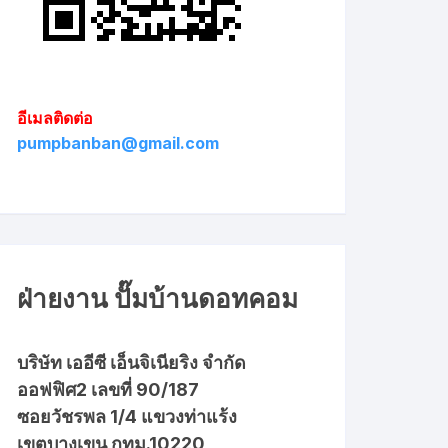
อีเมลติดต่อ
pumpbanban@gmail.com
ฝ่ายงาน ปั๊มบ้านดอทคอม
บริษัท เออีซี เอ็นจิเนียริง จำกัด
ออฟฟิศ2 เลขที่ 90/187
ซอยวัชรพล 1/4 แขวงท่าแร้ง
เขตบางเขน กทม.10220