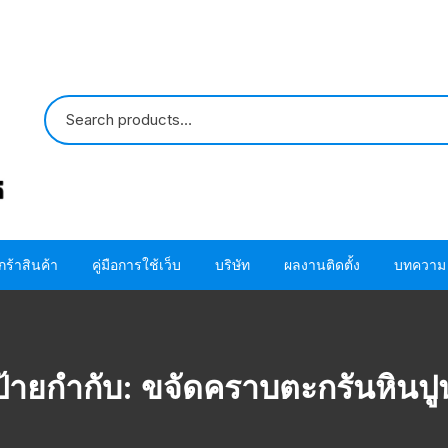
กร้าสินค้า
คู่มือการใช้เว็บ
บริษัท
ผลงานติดตั้ง
บทความ
ปั๊มน้ำ HITACHI
ขั้นตอนการใช้ โค้ด
ติดต่อเรา
ปั๊มน้ำ MITSUBISHI
อะไหล่ปั๊มน้ำ HITACHI
ขั้นตอนการสั่งซื้อสินค้า
เกี่ยวกับเรา
โอริง ปะเก็น แห
ป้ายกำกับ:
ขจัดคราบตะกรันหินปู
HITACHI
อะไหล่ปั๊มน้ำ MITSUBISHI
ขั้นตอนชำระผ่านบัตรเครดิต
โอริง ปะเก็น แห
MITSUBISHI