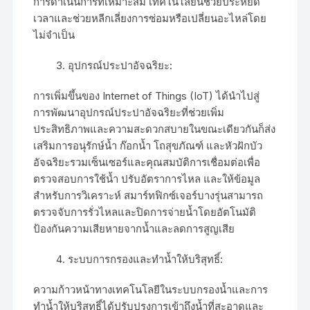
การดำเนินการที่เหมาะสม เทคโนโลยีนี้ช่วยประหยัด
เวลาและช่วยหลีกเลี่ยงการซ่อมหรือเปลี่ยนอะไหล่โดย
ไม่จำเป็น
อุปกรณ์ประปาอัจฉริยะ:
การเพิ่มขึ้นของ Internet of Things (IoT) ได้นำไปสู่
การพัฒนาอุปกรณ์ประปาอัจฉริยะที่ช่วยเพิ่ม
ประสิทธิภาพและความสะดวกสบายในขณะเดียวกันก็ส่ง
เสริมการอนุรักษ์น้ำ ก๊อกน้ำ โถสุขภัณฑ์ และหัวฝักบัว
อัจฉริยะรวมเซ็นเซอร์และคุณสมบัติการเชื่อมต่อเพื่อ
ตรวจสอบการใช้น้ำ ปรับอัตราการไหล และให้ข้อมูล
สำหรับการวิเคราะห์ สมาร์ทฟิกซ์เจอร์บางรุ่นสามารถ
ตรวจจับการรั่วไหลและปิดการจ่ายน้ำโดยอัตโนมัติ
ป้องกันความเสียหายจากน้ำและลดการสูญเสีย
ระบบการกรองและทำน้ำให้บริสุทธิ์:
ความก้าวหน้าทางเทคโนโลยีในระบบกรองน้ำและการ
ทำน้ำให้บริสุทธิ์ได้ปรับปรุงการเข้าถึงน้ำที่สะอาดและ