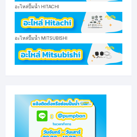
อะไหล่ปั๊มน้ำ HITACHI
อะไหล่ปั๊มน้ำ MITSUBISHI