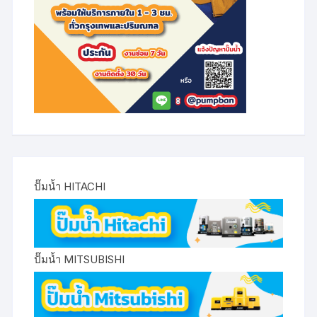
ปั๊มน้ำ HITACHI
ปั๊มน้ำ MITSUBISHI