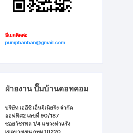
อีเมลติดต่อ
pumpbanban@gmail.com
ฝ่ายงาน ปั๊มบ้านดอทคอม
บริษัท เออีซี เอ็นจิเนียริง จำกัด
ออฟฟิศ2 เลขที่ 90/187
ซอยวัชรพล 1/4 แขวงท่าแร้ง
เขตบางเขน กทม.10220