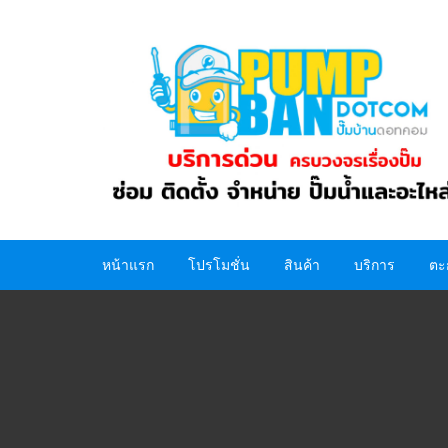
Skip
to
content
หน้าแรก
โปรโมชั่น
สินค้า
บริการ
ตะ
ปั๊มน้ำ
อะไหล่ปั๊มน้ำ
ถังน้ำ