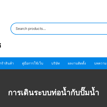
กร้าสินค้า
คู่มือการใช้เว็บ
บริษัท
ผลงานติดตั้ง
บทความ
ปั๊มน้ำ HITACHI
ขั้นตอนการใช้ โค้ด
ติดต่อเรา
ปั๊มน้ำ MITSUBISHI
อะไหล่ปั๊มน้ำ HITACHI
ขั้นตอนการสั่งซื้อสินค้า
เกี่ยวกับเรา
โอริง ปะเก็น แห
การเดินระบบท่อน้ำกับปั๊มน้ำ
HITACHI
อะไหล่ปั๊มน้ำ MITSUBISHI
ขั้นตอนชำระผ่านบัตรเครดิต
โอริง ปะเก็น แห
MITSUBISHI