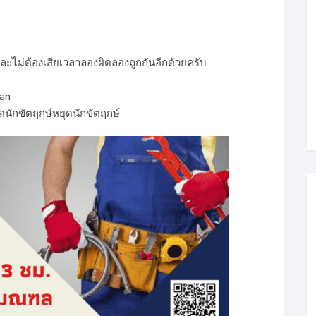
ีและไม่ต้องเสียเวลาลองผิดลองถูกกันอีกด้วยครับ
an
ดนักขัตฤกษ์หยุดนักขัตฤกษ์