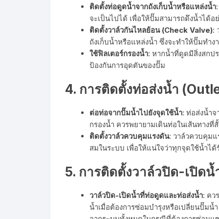
ติดตั้งท่อดูดน้ำจากถังเก็บน้ำหรือแหล่งน้ำ
:
จะเป็นไปได้ เพื่อให้ปั๊มสามารถดึงน้ำได้อย่
ติดตั้งวาล์วกันไหลย้อน (Check Valve)
:
ถังเก็บน้ำหรือแหล่งน้ำ ซึ่งจะทำให้ปั๊มทำ
ใช้ฟิลเตอร์กรองน้ำ
: หากน้ำที่ดูดมีสิ่งสก
ป้องกันการอุดตันของปั๊ม
4.
การติดตั้งท่อส่งน้ำ (Outl
ต่อท่อจากปั๊มน้ำไปยังจุดใช้น้ำ
: ท่อส่งน้ำจ
กรองน้ำ ควรพยายามเดินท่อในเส้นทางที่สั้
ติดตั้งวาล์วควบคุมแรงดัน
: วาล์วควบคุมแร
สมในระบบ เพื่อให้แน่ใจว่าทุกจุดใช้น้ำได้
5.
การติดตั้งวาล์วปิด-เปิดน้
วาล์วปิด-เปิดน้ำที่ท่อดูดและท่อส่งน้ำ
: คว
น้ำเมื่อต้องการซ่อมบำรุงหรือเปลี่ยนปั๊มน
จากระบบทั้งหมดในกรณีที่ต้องการซ่อมแซ