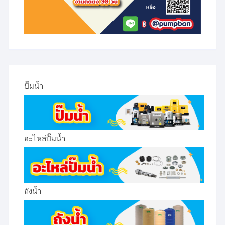
ปั๊มน้ำ
อะไหล่ปั๊มน้ำ
ถังน้ำ