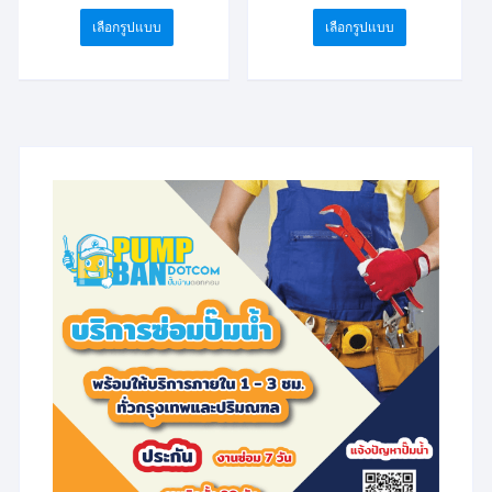
This
This
฿8,881.00
฿7,597.00
through
through
เลือกรูปแบบ
เลือกรูปแบบ
product
product
฿11,388.00
฿10,104.00
has
has
multiple
multiple
variants.
variants.
The
The
options
options
may
may
be
be
chosen
chosen
on
on
the
the
product
product
page
page