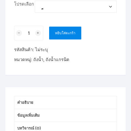
โปรดเลือก
จำนวน
หยิบใส่ตะกร้า
ถัง
เก็บ
รหัสสินค้า:
ไม่ระบุ
น้ำ
บน
หมวดหมู่:
ถังน้ำ
,
ถังน้ำแกรนิต
ดิน
DOS
ICE
2000L
ลิตร
ชิ้น
คำอธิบาย
ข้อมูลเพิ่มเติม
บทวิจารณ์ (0)