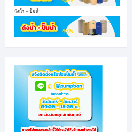
ถังน้ำ + ปั๊มน้ำ