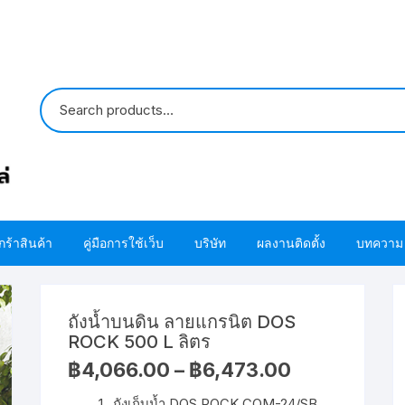
กร้าสินค้า
คู่มือการใช้เว็บ
บริษัท
ผลงานติดตั้ง
บทความ
ปั๊มน้ำ HITACHI
ขั้นตอนการใช้ โค้ด
ติดต่อเรา
ถังน้ำบนดิน ลายแกรนิต DOS
ปั๊มน้ำ MITSUBISHI
อะไหล่ปั๊มน้ำ HITACHI
ขั้นตอนการสั่งซื้อสินค้า
เกี่ยวกับเรา
โอริง ปะเก็น แห
ROCK 500 L ลิตร
HITACHI
Price
฿
4,066.00
–
฿
6,473.00
อะไหล่ปั๊มน้ำ MITSUBISHI
ขั้นตอนชำระผ่านบัตรเครดิต
โอริง ปะเก็น แห
range:
฿4,066.00
MITSUBISHI
ถังเก็บน้ำ DOS ROCK COM-24/SB