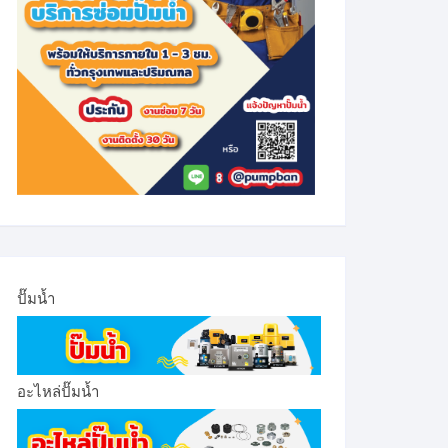
ปั๊มน้ำ
อะไหล่ปั๊มน้ำ