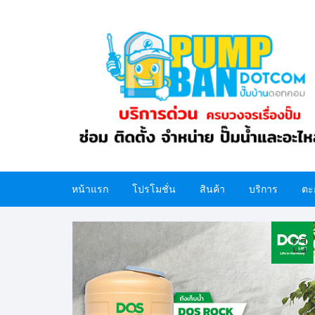
Skip
to
content
หน้าแรก
โปรโมชั่น
สินค้า
บริการ
ตะ
ปั๊มน้ำ
อะไหล่ปั๊มน้ำ
ถังน้ำ