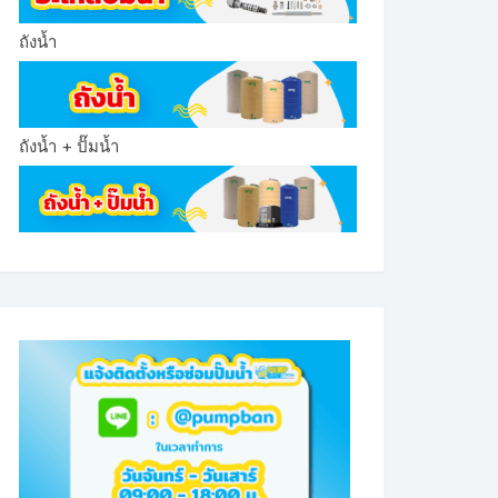
ถังน้ำ
ถังน้ำ + ปั๊มน้ำ