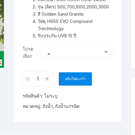
through
ขั้นตอนการโอนเงิน
฿6,473.00
รุ่น (ลิตร) 500,700,1000,2000,3000
สี Golden Sand Granite
วัสดุ H950 EVO Compound
Trechnology
รับประกัน UV8 15 ปี
โปรด
เลือก
จำนวน
หยิบใส่ตะกร้า
ถัง
น้ำ
รหัสสินค้า:
ไม่ระบุ
บน
ดิน
หมวดหมู่:
ถังน้ำ
,
ถังน้ำแกรนิต
ลาย
แกรนิต
DOS
ROCK