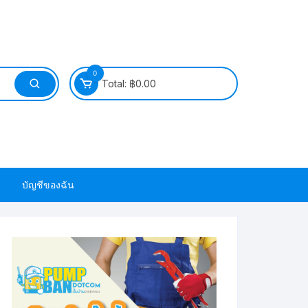
0
Total:
฿
0.00
บัญชีของฉัน
วนยาง ซีล ยาง
วนยาง ซีล ยาง