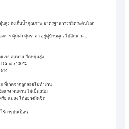
่นสูง ถังเก็บน้ำคุณภาพ มาตรฐานการผลิตระดับโลก
การ คุ้มค่า คุ้มราคา อยู่คู่บ้านคุณ ไปอีกนาน…
แรง ทนทาน ยืดหยุ่นสูง
od Grade 100%
ดจาง
ย ที่เกิดจากลูกลอยไม่ทำงาน
ข็งแรง ทนทาน ไม่เป็นสนิม
หรือ แมลง ได้อย่างมิดชิด
ไร้สารปนเปื้อน
า