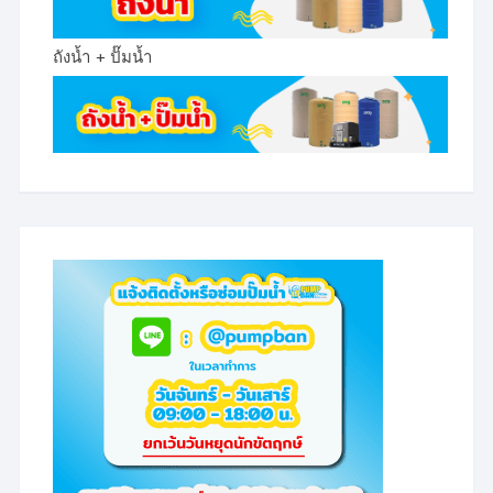
ถังน้ำ + ปั๊มน้ำ