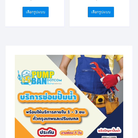
range:
range:
This
This
฿5,778.00
฿17,976.00
through
through
เลือกรูปแบบ
เลือกรูปแบบ
product
product
฿8,185.00
฿21,083.00
has
has
multiple
multiple
variants.
variants.
The
The
options
options
may
may
be
be
chosen
chosen
on
on
the
the
product
product
page
page