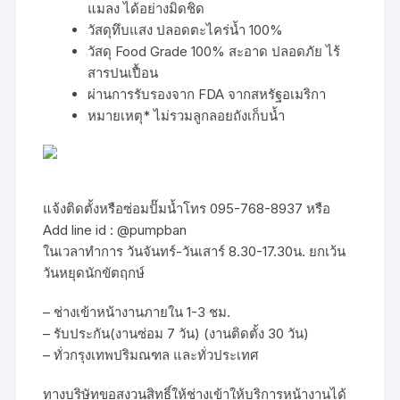
แมลง ได้อย่างมิดชิด
วัสดุทึบแสง ปลอดตะไคร่น้ำ 100%
วัสดุ Food Grade 100% สะอาด ปลอดภัย ไร้
สารปนเปื้อน
ผ่านการรับรองจาก FDA จากสหรัฐอเมริกา
หมายเหตุ* ไม่รวมลูกลอยถังเก็บน้ำ
แจ้งติดตั้งหรือซ่อมปั๊มน้ำโทร 095-768-8937 หรือ
Add line id : @pumpban
ในเวลาทำการ วันจันทร์-วันเสาร์ 8.30-17.30น. ยกเว้น
วันหยุดนักขัตฤกษ์
– ช่างเข้าหน้างานภายใน 1-3 ชม.
– รับประกัน(งานซ่อม 7 วัน) (งานติดตั้ง 30 วัน)
– ทั่วกรุงเทพปริมณฑล และทั่วประเทศ
ทางบริษัทขอสงวนสิทธิ์ให้ช่างเข้าให้บริการหน้างานได้