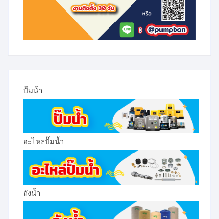
ปั๊มน้ำ
อะไหล่ปั๊มน้ำ
ถังน้ำ