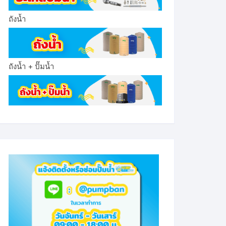
ถังน้ำ
ถังน้ำ + ปั๊มน้ำ