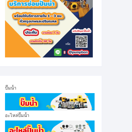
ปั๊มน้ำ
อะไหล่ปั๊มน้ำ