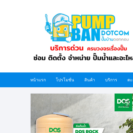
Skip
to
content
หน้าแรก
โปรโมชั่น
สินค้า
บริการ
ตะ
ปั๊มน้ำ
อะไหล่ปั๊มน้ำ
ถังน้ำ