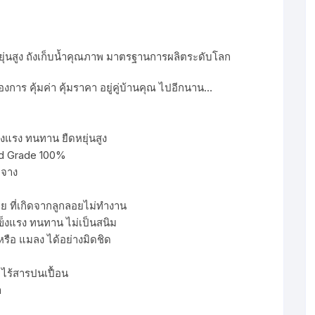
่นสูง ถังเก็บน้ำคุณภาพ มาตรฐานการผลิตระดับโลก
การ คุ้มค่า คุ้มราคา อยู่คู่บ้านคุณ ไปอีกนาน…
แรง ทนทาน ยืดหยุ่นสูง
od Grade 100%
ดจาง
ย ที่เกิดจากลูกลอยไม่ทำงาน
ข็งแรง ทนทาน ไม่เป็นสนิม
หรือ แมลง ได้อย่างมิดชิด
ไร้สารปนเปื้อน
า