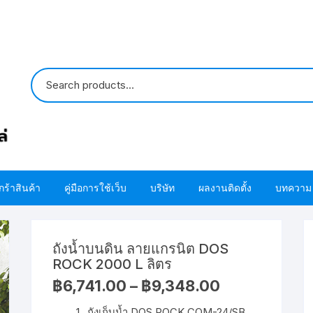
กร้าสินค้า
คู่มือการใช้เว็บ
บริษัท
ผลงานติดตั้ง
บทความ
ปั๊มน้ำ HITACHI
ขั้นตอนการใช้ โค้ด
ติดต่อเรา
ถังน้ำบนดิน ลายแกรนิต DOS
ปั๊มน้ำ MITSUBISHI
อะไหล่ปั๊มน้ำ HITACHI
ขั้นตอนการสั่งซื้อสินค้า
เกี่ยวกับเรา
โอริง ปะเก็น แห
ROCK 2000 L ลิตร
HITACHI
Price
฿
6,741.00
–
฿
9,348.00
อะไหล่ปั๊มน้ำ MITSUBISHI
ขั้นตอนชำระผ่านบัตรเครดิต
โอริง ปะเก็น แห
range:
฿6,741.00
MITSUBISHI
ถังเก็บน้ำ DOS ROCK COM-24/SB