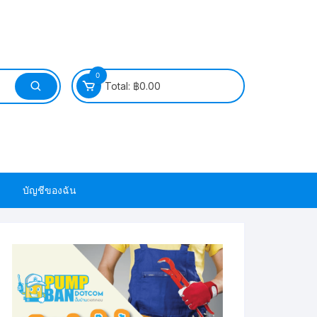
0
Total:
฿
0.00
บัญชีของฉัน
วนยาง ซีล ยาง
วนยาง ซีล ยาง