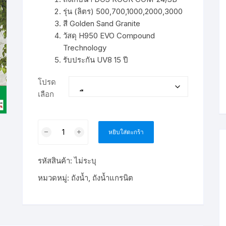
through
ขั้นตอนการโอนเงิน
฿9,348.00
รุ่น (ลิตร) 500,700,1000,2000,3000
สี Golden Sand Granite
วัสดุ H950 EVO Compound
Trechnology
รับประกัน UV8 15 ปี
โปรด
เลือก
จำนวน
หยิบใส่ตะกร้า
ถัง
น้ำ
รหัสสินค้า:
ไม่ระบุ
บน
ดิน
หมวดหมู่:
ถังน้ำ
,
ถังน้ำแกรนิต
ลาย
แกรนิต
DOS
ROCK