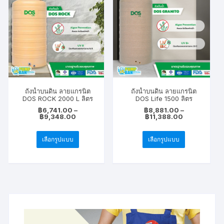
ถังน้ำบนดิน ลายแกรนิต
ถังน้ำบนดิน ลายแกรนิต
DOS ROCK 2000 L ลิตร
DOS Life 1500 ลิตร
฿
6,741.00
–
฿
8,881.00
–
Price
Price
฿
9,348.00
฿
11,388.00
range:
range:
This
This
฿6,741.00
฿8,881.00
through
through
เลือกรูปแบบ
เลือกรูปแบบ
product
product
฿9,348.00
฿11,388.00
has
has
multiple
multiple
variants.
variants.
The
The
options
options
may
may