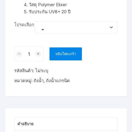
วัสดุ Polymer Elixer
รับประกัน UV8+ 20 ปี
โปรดเลือก
จำนวน
หยิบใส่ตะกร้า
ถัง
น้ำ
รหัสสินค้า:
ไม่ระบุ
บน
ดิน
หมวดหมู่:
ถังน้ำ
,
ถังน้ำแกรนิต
ลาย
แกรนิต
DOS
Life
6000
ลิตร
คำอธิบาย
ชิ้น