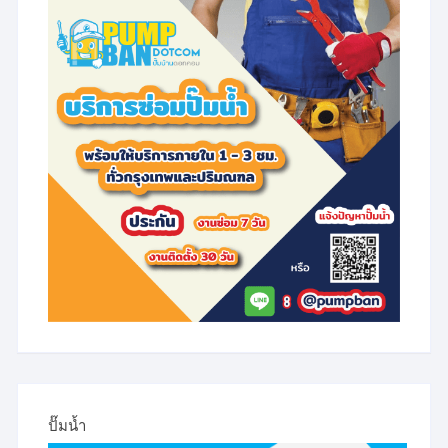
be
be
chosen
chosen
on
on
the
the
product
product
page
page
ปั๊มน้ำ