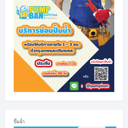
be
be
chosen
chosen
on
on
the
the
product
product
page
page
ปั๊มน้ำ