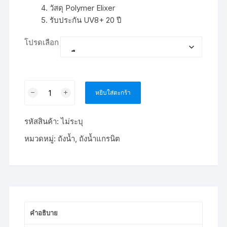
วัสดุ Polymer Elixer
รับประกัน UV8+ 20 ปี
โปรดเลือก
จำนวน
หยิบใส่ตะกร้า
ถัง
น้ำ
รหัสสินค้า:
ไม่ระบุ
บน
ดิน
หมวดหมู่:
ถังน้ำ
,
ถังน้ำแกรนิต
ลาย
แกรนิต
DOS
Life
2000
ลิตร
คำอธิบาย
ชิ้น