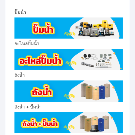
ปั๊มน้ำ
อะไหล่ปั๊มน้ำ
ถังน้ำ
ถังน้ำ + ปั๊มน้ำ