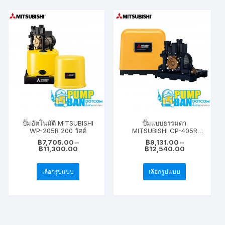
ปั๊มอัตโนมัติ MITSUBISHI
ปั๊มแบบธรรมดา
WP-205R 200 วัตต์
MITSUBISHI CP-405R
400 วัตต์
฿
7,705.00
–
฿
9,131.00
–
Price
Price
฿
11,300.00
฿
12,540.00
range:
range:
This
This
฿7,705.00
฿9,131.00
through
through
เลือกรูปแบบ
เลือกรูปแบบ
product
product
฿11,300.00
฿12,540.00
has
has
multiple
multiple
variants.
variants.
The
The