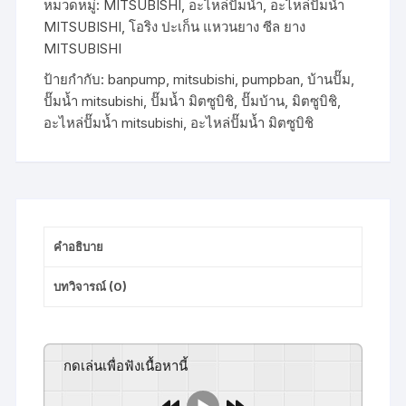
หมวดหมู่:
MITSUBISHI
,
อะไหล่ปั๊มน้ำ
,
อะไหล่ปั๊มน้ำ
น้ำ
MITSUBISHI
,
โอริง ปะเก็น แหวนยาง ซีล ยาง
MITSUBISHI
MITSUBISHI
ชุด
ยาง
ป้ายกำกับ:
banpump
,
mitsubishi
,
pumpban
,
บ้านปั๊ม
,
โอ
ปั๊มน้ำ mitsubishi
,
ปั๊มน้ำ มิตซูบิชิ
,
ปั๊มบ้าน
,
มิตซูบิชิ
,
ริง
อะไหล่ปั๊มน้ำ mitsubishi
,
อะไหล่ปั๊มน้ำ มิตซูบิชิ
ตัว
ปั๊ม
ชิ้น
คำอธิบาย
บทวิจารณ์ (0)
กดเล่นเพื่อฟังเนื้อหานี้