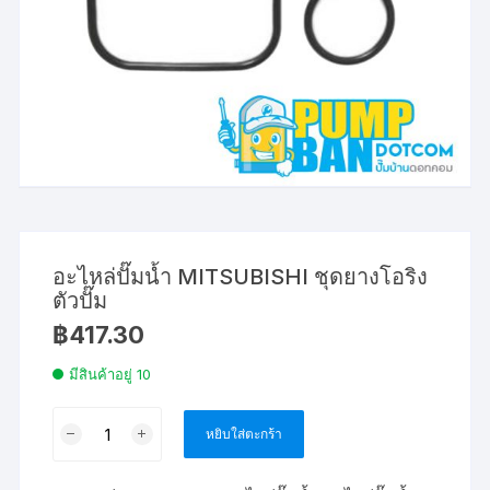
อะไหล่ปั๊มน้ำ MITSUBISHI ชุดยางโอริง
ตัวปั๊ม
฿
417.30
มีสินค้าอยู่ 10
จำนวน
หยิบใส่ตะกร้า
อะไหล่
ปั๊ม