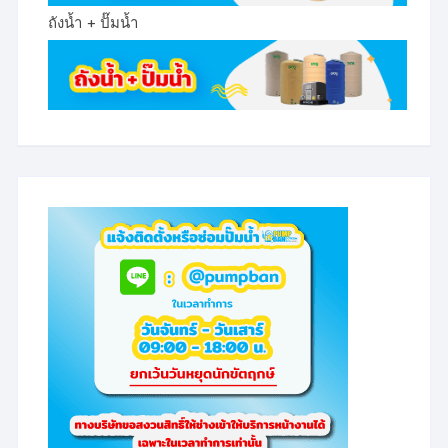
ถังน้ำ + ปั๊มน้ำ