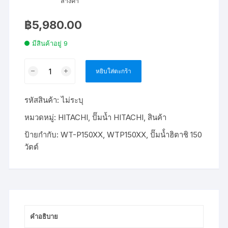
ล้างค่า
฿
5,980.00
มีสินค้าอยู่ 9
จำนวน
หยิบใส่ตะกร้า
ปั๊ม
อัตโนมัติ
รหัสสินค้า:
ไม่ระบุ
HITACHI
WT-
หมวดหมู่:
HITACHI
,
ปั๊มน้ำ HITACHI
,
สินค้า
P150XX
ป้ายกำกับ:
WT-P150XX
,
WTP150XX
,
ปั๊มน้ํำฮิตาชิ 150
150
วัตต์
วัตต์
ชิ้น
คำอธิบาย