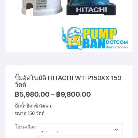
ปั๊มอัตโนมัติ HITACHI WT-P150XX 150
วัตต์
Price
฿
5,980.00
–
฿
9,800.00
range:
฿5,980.00
ปั๊มน้ำฮิตาชิ ถังกลม
through
฿9,800.00
ขนาด 150 วัตต์
โปรดเลือก