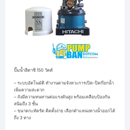
ปั๊มน้ํำฮิตาชิ 150 วัตต์
– ระบบอัตโนมัติ ทำงานตามจังหวะการเปิด-ปิดก๊อกน้ำ
เพิ่มความสะดวก
– ถังมีความทนทานต่อแรงดันสูง พร้อมเคลือบป้องกัน
สนิมถึง 3 ชั้น
– ขนาดกะทัดรัด ติดตั้งง่าย เลือกตำแหน่งทางน้ำออกได้
ถึง 3 ทาง