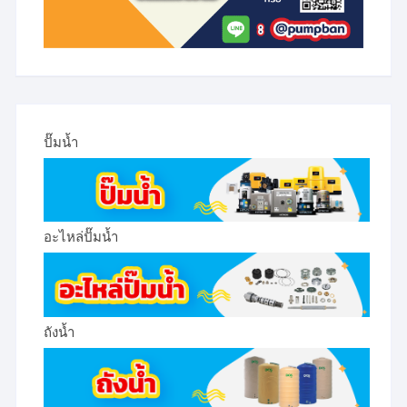
ปั๊มน้ำ
อะไหล่ปั๊มน้ำ
ถังน้ำ