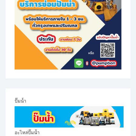
product
product
page
page
ปั๊มน้ำ
อะไหล่ปั๊มน้ำ