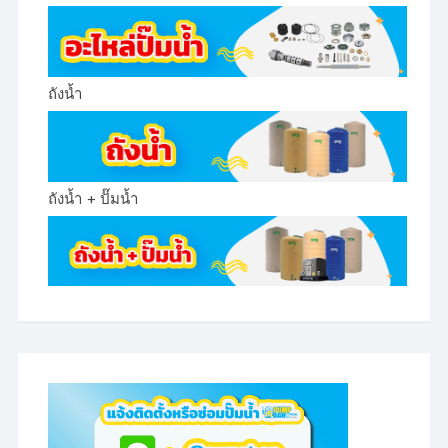
ถังน้ำ
ถังน้ำ + ปั๊มน้ำ