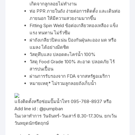
เกิดจากลูกลอยไม่ทำงาน
ท่อ PPR ภายในถัง ง่ายต่อการติดตั้ง และเดินท่อ
ภายนอก ให้มีความสวยงามมากขึ้น
Fitting Spin Weld ข้อต่อเกลียวทองเหลือง แข็ง
แรง ทนทาน ไม่รั่วซึม
ฝาถังเกลียวปิดแน่น ป้องกันฝุ่นละออง มด หรือ
แมลง ได้อย่างมิดชิด
วัสดุทึบแสง ปลอดตะไคร่น้ำ 100%
วัสดุ Food Grade 100% สะอาด ปลอดภัย ไร้
สารปนเปื้อน
ผ่านการรับรองจาก FDA จากสหรัฐอเมริกา
หมายเหตุ* ไม่รวมลูกลอยถังเก็บน้ำ
แจ้งติดตั้งหรือซ่อมปั๊มน้ำโทร 095-768-8937 หรือ
Add line id : @pumpban
ในเวลาทำการ วันจันทร์-วันเสาร์ 8.30-17.30น. ยกเว้น
วันหยุดนักขัตฤกษ์