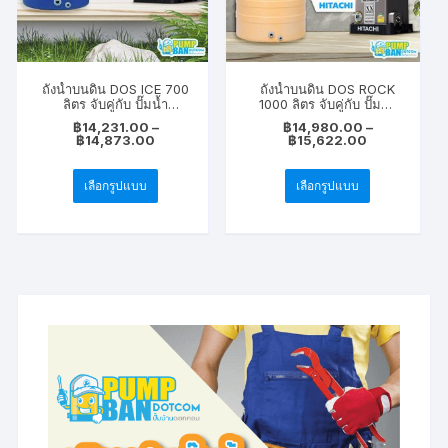
ถังน้ำบนดิน DOS ICE 700
ถังน้ำบนดิน DOS ROCK
ลิตร จับคู่กับ ปั๊มน้ำ
1000 ลิตร จับคู่กับ ปั๊มน้ำ
HITACHI รุ่น WM-
HITACHI รุ่น WM-
฿
14,231.00
–
฿
14,980.00
–
P200XX,WM-
P200XX,WM-
Price
Price
฿
14,873.00
฿
15,622.00
P250XX,WM-P300XX
P250XX,WM-P300XX
range:
range:
This
This
฿14,231.00
฿14,980.00
through
through
เลือกรูปแบบ
เลือกรูปแบบ
product
product
฿14,873.00
฿15,622.00
has
has
multiple
multiple
variants.
variants.
The
The
options
options
may
may
be
be
chosen
chosen
on
on
the
the