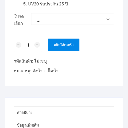
UV20 รับประกัน 25 ปี
โปรด
เลือก
จำนวน
หยิบใส่ตะกร้า
ถัง
น้ำ
รหัสสินค้า:
ไม่ระบุ
บน
ดิน
หมวดหมู่:
ถังน้ำ + ปั๊มน้ำ
DOS
PARADISE
700
ลิตร
จับ
คู่
คำอธิบาย
กับ
ปั๊ม
ข้อมูลเพิ่มเติม