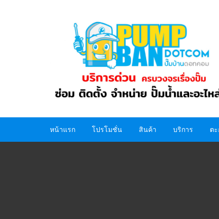
Skip
to
content
หน้าแรก
โปรโมชั่น
สินค้า
บริการ
ตะ
ปั๊มน้ำ
อะไหล่ปั๊มน้ำ
ถังน้ำ