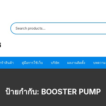
กร้าสินค้า
คู่มือการใช้เว็บ
บริษัท
ผลงานติดตั้ง
บทความ
ปั๊มน้ำ HITACHI
ขั้นตอนการใช้ โค้ด
ติดต่อเรา
ปั๊มน้ำ MITSUBISHI
อะไหล่ปั๊มน้ำ HITACHI
ขั้นตอนการสั่งซื้อสินค้า
เกี่ยวกับเรา
โอริง ปะเก็น แห
ป้ายกำกับ:
BOOSTER PUMP
HITACHI
อะไหล่ปั๊มน้ำ MITSUBISHI
ขั้นตอนชำระผ่านบัตรเครดิต
โอริง ปะเก็น แห
MITSUBISHI