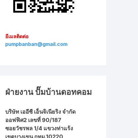
อีเมลติดต่อ
pumpbanban@gmail.com
ฝ่ายงาน ปั๊มบ้านดอทคอม
บริษัท เออีซี เอ็นจิเนียริง จำกัด
ออฟฟิศ2 เลขที่ 90/187
ซอยวัชรพล 1/4 แขวงท่าแร้ง
เขตบางเขน กทม.10220