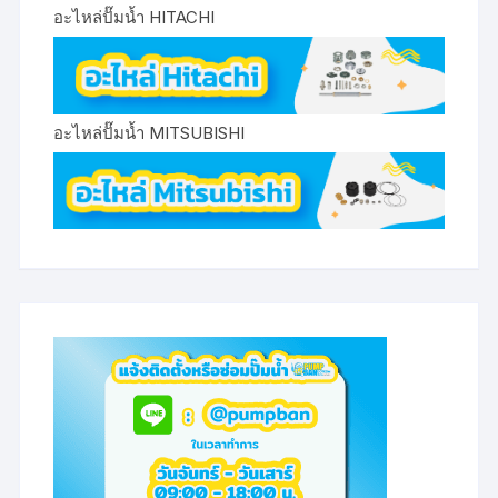
อะไหล่ปั๊มน้ำ HITACHI
อะไหล่ปั๊มน้ำ MITSUBISHI