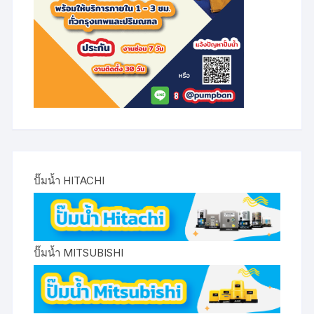
ปั๊มน้ำ HITACHI
ปั๊มน้ำ MITSUBISHI