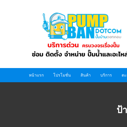
Skip
to
content
หน้าแรก
โปรโมชั่น
สินค้า
บริการ
ตะ
ปั๊มน้ำ
อะไหล่ปั๊มน้ำ
ป้
ถังน้ำ