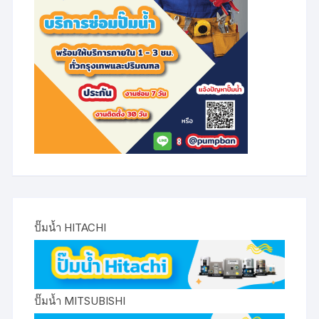
ปั๊มน้ำ HITACHI
ปั๊มน้ำ MITSUBISHI