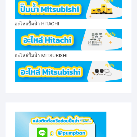
อะไหล่ปั๊มน้ำ HITACHI
อะไหล่ปั๊มน้ำ MITSUBISHI