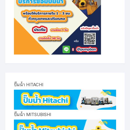
ปั๊มน้ำ HITACHI
ปั๊มน้ำ MITSUBISHI