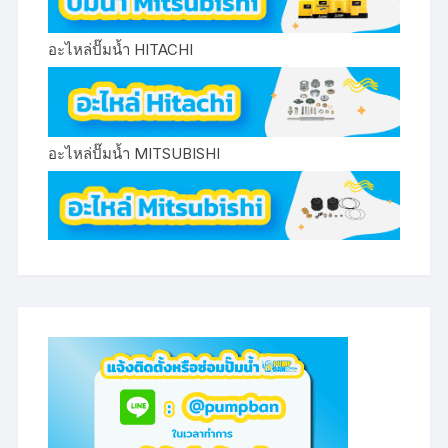
อะไหล่ปั๊มน้ำ HITACHI
อะไหล่ปั๊มน้ำ MITSUBISHI