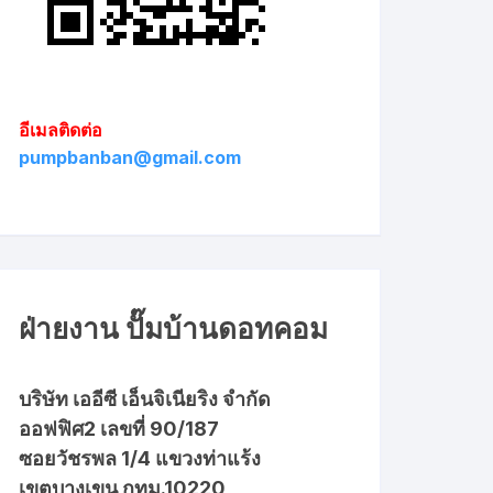
อีเมลติดต่อ
pumpbanban@gmail.com
ฝ่ายงาน ปั๊มบ้านดอทคอม
บริษัท เออีซี เอ็นจิเนียริง จำกัด
ออฟฟิศ2 เลขที่ 90/187
ซอยวัชรพล 1/4 แขวงท่าแร้ง
เขตบางเขน กทม.10220