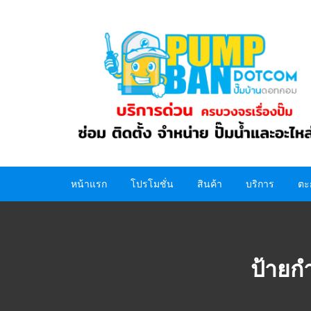
Skip
to
content
หน้าแรก
โปรโมชั่น
สินค้า
บริการ
ตะ
ปั๊มน้ำ
อะไหล่ปั๊มน้ำ
ป้ายก
ถังน้ำ