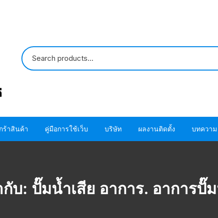
กร้าสินค้า
คู่มือการใช้เว็บ
บริษัท
ผลงานติดตั้ง
บทความ
ปั๊มน้ำ HITACHI
ขั้นตอนการใช้ โค้ด
ติดต่อเรา
ปั๊มน้ำ MITSUBISHI
อะไหล่ปั๊มน้ำ HITACHI
ขั้นตอนการสั่งซื้อสินค้า
เกี่ยวกับเรา
โอริง ปะเก็น แห
ำกับ:
ปั๊มน้ำเสีย อาการ. อาการปั๊ม
HITACHI
อะไหล่ปั๊มน้ำ MITSUBISHI
ขั้นตอนชำระผ่านบัตรเครดิต
โอริง ปะเก็น แห
MITSUBISHI