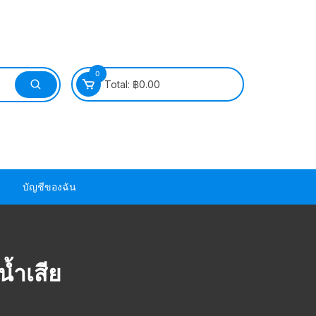
0
Total:
฿
0.00
บัญชีของฉัน
วนยาง ซีล ยาง
น้ำเสีย
วนยาง ซีล ยาง