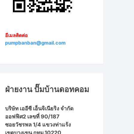
อีเมลติดต่อ
pumpbanban@gmail.com
ฝ่ายงาน ปั๊มบ้านดอทคอม
บริษัท เออีซี เอ็นจิเนียริง จำกัด
ออฟฟิศ2 เลขที่ 90/187
ซอยวัชรพล 1/4 แขวงท่าแร้ง
เขตบางเขน กทม.10220