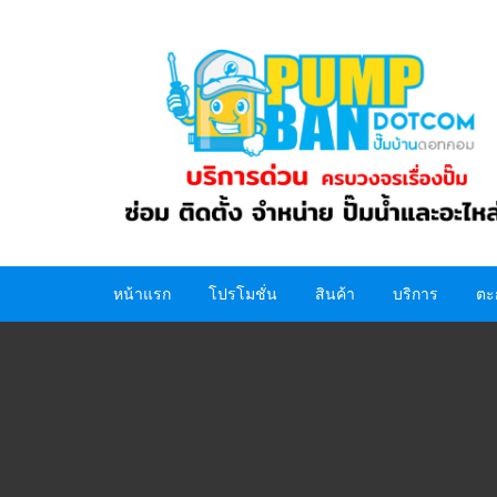
Skip
to
content
หน้าแรก
โปรโมชั่น
สินค้า
บริการ
ตะ
ปั๊มน้ำ
อะไหล่ปั๊มน้ำ
ถังน้ำ