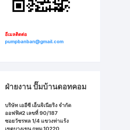
อีเมลติดต่อ
pumpbanban@gmail.com
ฝ่ายงาน ปั๊มบ้านดอทคอม
บริษัท เออีซี เอ็นจิเนียริง จำกัด
ออฟฟิศ2 เลขที่ 90/187
ซอยวัชรพล 1/4 แขวงท่าแร้ง
เขตบางเขน กทม.10220