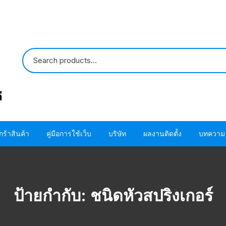
กร้าสินค้า
คู่มือการใช้เว็บ
บริษัท
ผลงานติดตั้ง
บทความ
ปั๊มน้ำ HITACHI
ขั้นตอนการใช้ โค้ด
ติดต่อเรา
ปั๊มน้ำ MITSUBISHI
อะไหล่ปั๊มน้ำ HITACHI
ขั้นตอนการสั่งซื้อสินค้า
เกี่ยวกับเรา
โอริง ปะเก็น แห
ป้ายกำกับ:
ชนิดหัวสปริงเกอร์
HITACHI
อะไหล่ปั๊มน้ำ MITSUBISHI
ขั้นตอนชำระผ่านบัตรเครดิต
โอริง ปะเก็น แห
MITSUBISHI