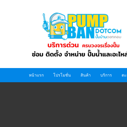
Skip
to
content
หน้าแรก
โปรโมชั่น
สินค้า
บริการ
ตะ
ปั๊มน้ำ
อะไหล่ปั๊มน้ำ
ถังน้ำ