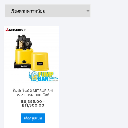
ปั๊มอัตโนมัติ MITSUBISHI
WP-305R 300 วัตต์
฿
8,395.00
–
Price
฿
11,900.00
range:
This
฿8,395.00
through
เลือกรูปแบบ
product
฿11,900.00
has