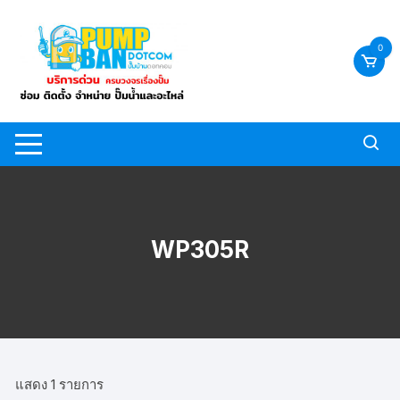
Skip
to
0
content
WP305R
แสดง 1 รายการ