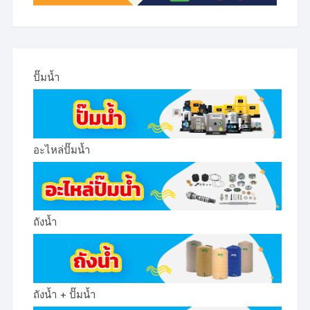
ปั๊มน้ำ
อะไหล่ปั๊มน้ำ
ถังน้ำ
ถังน้ำ + ปั๊มน้ำ