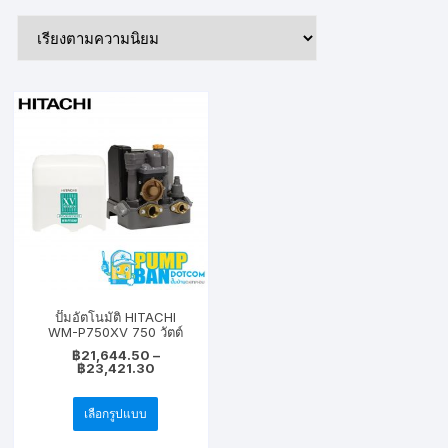
ปั๊มอัตโนมัติ HITACHI
WM-P750XV 750 วัตต์
฿
21,644.50
–
Price
฿
23,421.30
range:
This
฿21,644.50
through
เลือกรูปแบบ
product
฿23,421.30
has