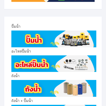
ปั๊มน้ำ
อะไหล่ปั๊มน้ำ
ถังน้ำ
ถังน้ำ + ปั๊มน้ำ