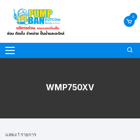
Skip
to
0
content
WMP750XV
แสดง 1 รายการ